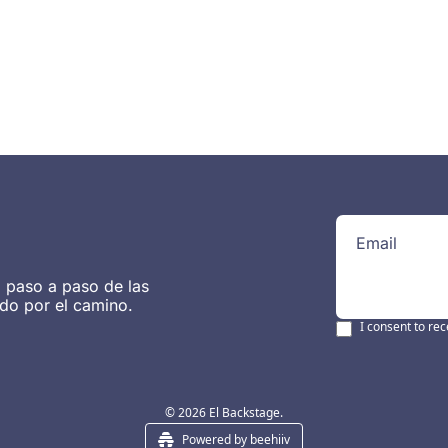
cibe en tu correo todos los regalos del calenda
Enviar
I consent to receive newsletters via email.
Terms of use
and
Privacy policy
.
 paso a paso de las 
do por el camino.
I consent to rec
© 2026 El Backstage.
Powered by beehiiv