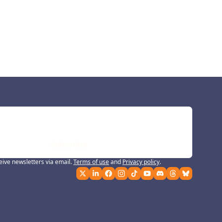
rio
Subscribe
eive newsletters via email.
Terms of use
and
Privacy policy
.